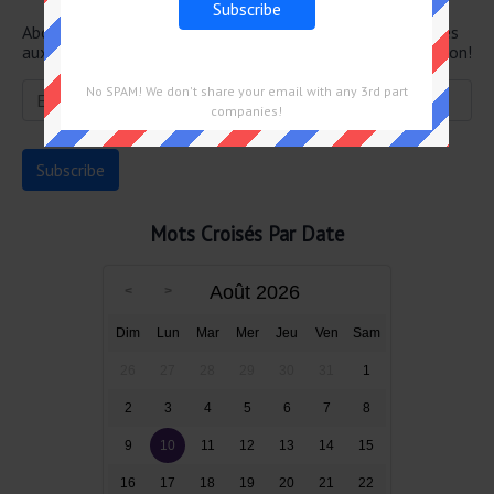
Abonnez-vous ci-dessous et recevez les dernières réponses
aux mots croisés directement dans votre boîte de réception!
No SPAM! We don't share your email with any 3rd part
companies!
Mots Croisés Par Date
Août 2026
Dim
Lun
Mar
Mer
Jeu
Ven
Sam
26
27
28
29
30
31
1
2
3
4
5
6
7
8
9
10
11
12
13
14
15
16
17
18
19
20
21
22