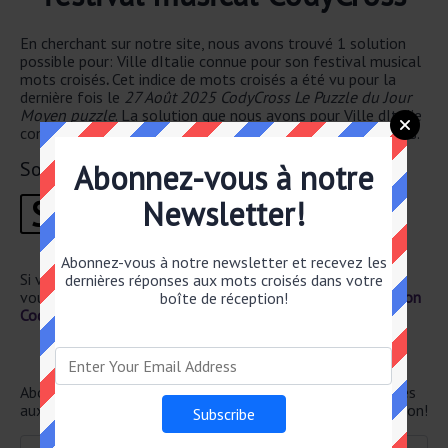
En cherchant sur notre site, nous avons trouvé 1 solution
possible pour: Ville dItalie connue pour son festival musical
mots croisés
.
Cet indice de mots croisés a été vu pour la
dernière fois le
27 Août 2025 CodyCross Le Puzzle du Jour
Moyen puzzle
. La solution que nous avons pour Ville dItalie
connue pour son festival musical a un total de of 7 lettres.
Solution
Abonnez-vous à notre
S
A
N
R
E
M
O
Newsletter!
1
2
3
4
5
6
7
Abonnez-vous à notre newsletter et recevez les
Si vous avez déjà résolu cet indice de mots croisés et que
dernières réponses aux mots croisés dans votre
vous recherchez le poste principal, rendez-vous sur
Solution
boîte de réception!
CodyCross Le Puzzle du Jour Moyen 27 Août 2025
Newsletter
Abonnez-vous ci-dessous et recevez les dernières réponses
aux mots croisés directement dans votre boîte de réception!