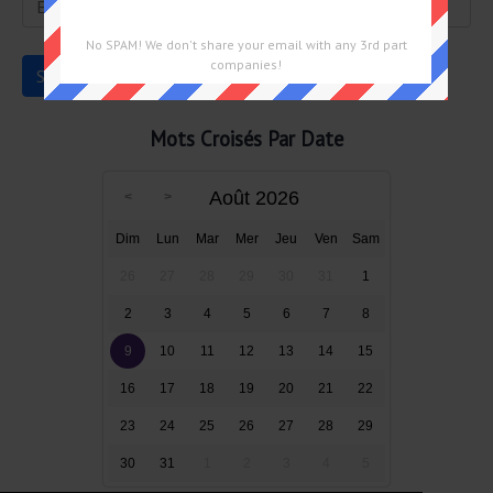
No SPAM! We don't share your email with any 3rd part
companies!
Mots Croisés Par Date
Août 2026
Dim
Lun
Mar
Mer
Jeu
Ven
Sam
26
27
28
29
30
31
1
2
3
4
5
6
7
8
9
10
11
12
13
14
15
16
17
18
19
20
21
22
23
24
25
26
27
28
29
30
31
1
2
3
4
5