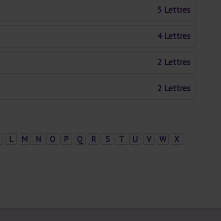
5 Lettres
4 Lettres
2 Lettres
2 Lettres
L
M
N
O
P
Q
R
S
T
U
V
W
X