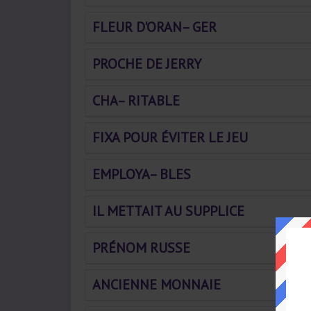
FLEUR D'ORAN– GER
PROCHE DE JERRY
CHA– RITABLE
FIXA POUR ÉVITER LE JEU
EMPLOYA– BLES
IL METTAIT AU SUPPLICE
PRÉNOM RUSSE
ANCIENNE MONNAIE