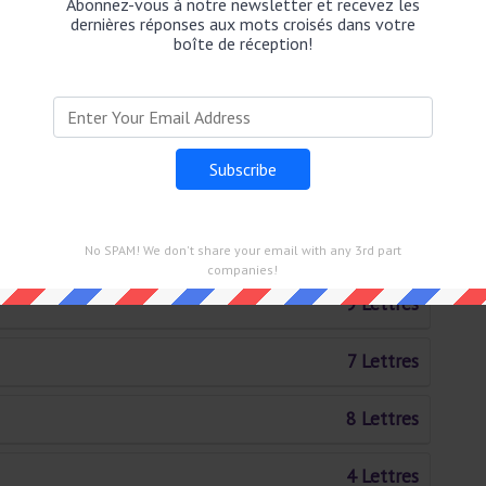
Abonnez-vous à notre newsletter et recevez les
2 Lettres
dernières réponses aux mots croisés dans votre
boîte de réception!
2 Lettres
ES
3 Lettres
3 Lettres
10 Lettres
No SPAM! We don't share your email with any 3rd part
companies!
9 Lettres
7 Lettres
8 Lettres
4 Lettres