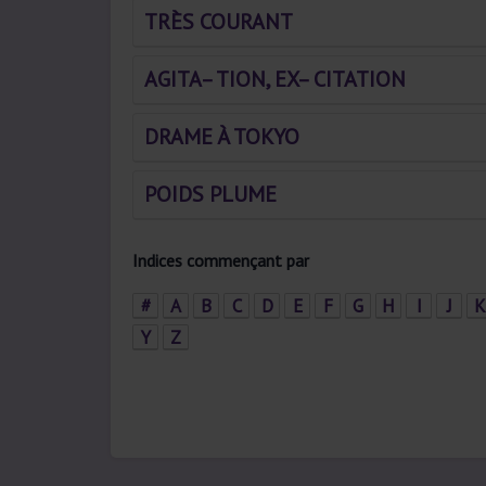
TRÈS COURANT
AGITA– TION, EX– CITATION
DRAME À TOKYO
POIDS PLUME
Indices commençant par
#
A
B
C
D
E
F
G
H
I
J
K
Y
Z