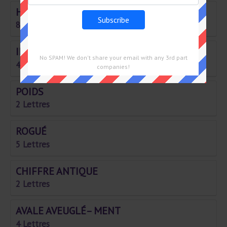
HABITUÉ À VOUS OFFRIR UN VERRE
8 Lettres
IL EST RÉSERVÉ À SES MEMBRES
No SPAM! We don't share your email with any 3rd part
4 Lettres
companies!
POIDS
2 Lettres
ROGUÉ
5 Lettres
CHIFFRE ANTIQUE
2 Lettres
AVALE AVEUGLÉ– MENT
4 Lettres