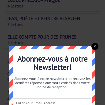
ÉCOLE PHILOSO– PHIQUE
4 Lettres
JEAN, POÈTE ET PEINTRE ALSACIEN
3 Lettres
ELLE COMPTE POUR DES PRUNES
4 Lettres
HAUSSES LE TON
Abonnez-vous à notre
5 Lettres
Newsletter!
COULEUR DE PIERRE
Abonnez-vous à notre newsletter et recevez les
9 Lettres
dernières réponses aux mots croisés dans votre
boîte de réception!
MARINE
2 Lettres