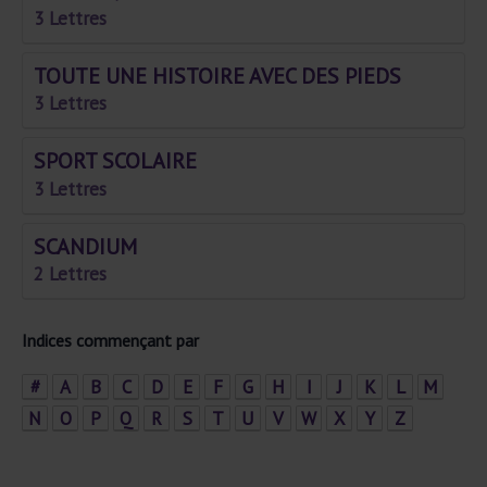
3 Lettres
TOUTE UNE HISTOIRE AVEC DES PIEDS
3 Lettres
SPORT SCOLAIRE
3 Lettres
SCANDIUM
2 Lettres
Indices commençant par
#
A
B
C
D
E
F
G
H
I
J
K
L
M
N
O
P
Q
R
S
T
U
V
W
X
Y
Z