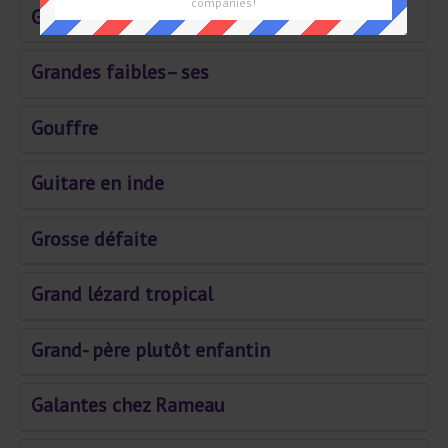
companies!
Grand bazar venu de Galilée
Grandes faibles– ses
Gouffre
Guitare en inde
Grosse défaite
Grand lézard tropical
Grand- père plutôt enfantin
Galantes chez Rameau