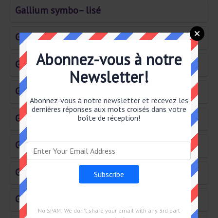
Gallium symbo– lisé
Gomme de roue
Abonnez-vous à notre
Gratin du sud
Newsletter!
Géant des neiges
Abonnez-vous à notre newsletter et recevez les
dernières réponses aux mots croisés dans votre
Grec par sa mer
boîte de réception!
Grand lac amé– ricain
Gardât au secret
Génie des contes persans
No SPAM! We don't share your email with any 3rd part