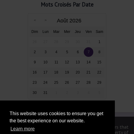
Mots Croisés Par Date
Août 2026
Dim
Lun
Mar
Mer
Jeu
Ven
Sam
26
27
28
29
30
31
1
2
3
4
5
6
7
8
9
10
11
12
13
14
15
16
17
18
19
20
21
22
23
24
25
26
27
28
29
30
31
1
2
3
4
5
This website uses cookies to ensure you get
the best experience on our website.
We are in no way affiliated or endorsed by the publishers that
Learn more
have created the games. All images and logos are property of