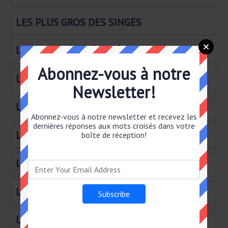
LES PLUS GROS DES SINGES
LOGE– MENT AMÉNAGÉ RURAL
Abonnez-vous à notre
Le hautbois est un anglais
Newsletter!
Longue file à Montréal et à Lausanne
Abonnez-vous à notre newsletter et recevez les
dernières réponses aux mots croisés dans votre
Les vieilles rues le sont
boîte de réception!
Lettres de recours
Lancé dans la détresse
Loin d'être absur– des