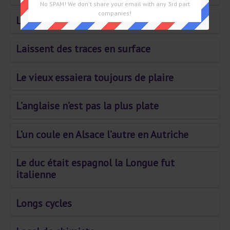
No SPAM! We don't share your email with any 3rd part
companies!
La tête d'un solitaire
Laissent des traces en surface
Le vieux essaiera toujours de plaire
L’anglaise n’est pas la plus plate
L’un coule en Alsace l’autre en Autriche
Le duc était espagnol la Longue fut
italienne
Longs cycles