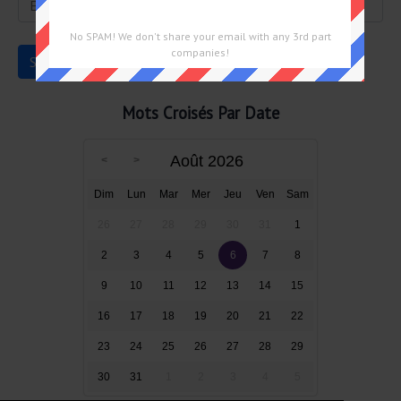
No SPAM! We don't share your email with any 3rd part
companies!
Mots Croisés Par Date
Août 2026
Dim
Lun
Mar
Mer
Jeu
Ven
Sam
26
27
28
29
30
31
1
2
3
4
5
6
7
8
9
10
11
12
13
14
15
16
17
18
19
20
21
22
23
24
25
26
27
28
29
30
31
1
2
3
4
5