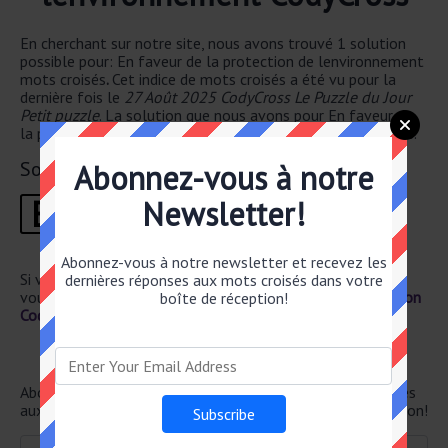
En cherchant sur notre site, nous avons trouvé 1 solution
possible pour: En faveur de la protection de lenvironnement
mots croisés
.
Cet indice de mots croisés a été vu pour la
dernière fois le
27 Août 2025 CodyCross Le Puzzle du Jour
Petit puzzle
. La solution que nous avons pour En faveur de
la protection de lenvironnement a un total de of 5 lettres.
Solution
Abonnez-vous à notre
E
C
O
L
O
Newsletter!
1
2
3
4
5
Abonnez-vous à notre newsletter et recevez les
Si vous avez déjà résolu cet indice de mots croisés et que
dernières réponses aux mots croisés dans votre
vous recherchez le poste principal, rendez-vous sur
Solution
boîte de réception!
CodyCross Le Puzzle du Jour Petit 27 Août 2025
Newsletter
Abonnez-vous ci-dessous et recevez les dernières réponses
aux mots croisés directement dans votre boîte de réception!