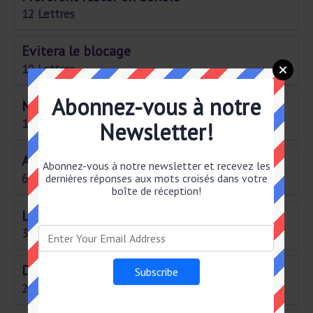
12 Lettres
Evitera le blocage
10 Lettres
Abonnez-vous à notre
Met le feu un peu partout
10 Lettres
Newsletter!
Amasse quand elle ne roule pas
Abonnez-vous à notre newsletter et recevez les
6 Lettres
dernières réponses aux mots croisés dans votre
boîte de réception!
Le dernier n’est pas suivi
3 Lettres
Dans le pavé
2 Lettres