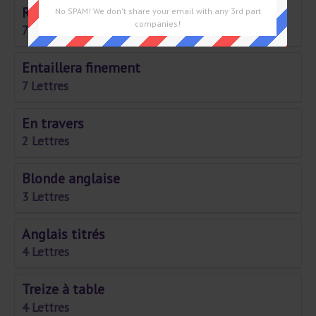
Roulent en bordure
No SPAM! We don't share your email with any 3rd part
companies!
7 Lettres
Entaillera finement
7 Lettres
En travers
2 Lettres
Blonde anglaise
3 Lettres
Anglais titrés
4 Lettres
Treize à table
4 Lettres