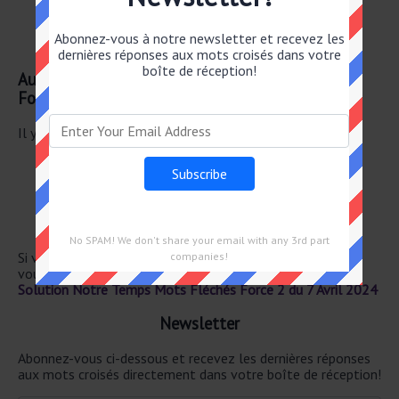
Elle nous mène à la baguette
Bonne marraine
Abonnez-vous à notre newsletter et recevez les
Bonne femme
dernières réponses aux mots croisés dans votre
boîte de réception!
Autre 7 Avril 2024 Notre Temps Mots Fléchés
Force 2
Il y a un total de 29 mots croisés pour le 7 Avril 2024.
CUIR DE VEAU
LANIÈRE FIXÉE AU HARNAIS
AMEUBLI
MARBRER
PETITE POMME (D')
No SPAM! We don't share your email with any 3rd part
Si vous avez déjà résolu cet indice de mots croisés et que
companies!
vous recherchez le message principal, rendez-vous sur
Solution Notre Temps Mots Fléchés Force 2 du 7 Avril 2024
Newsletter
Abonnez-vous ci-dessous et recevez les dernières réponses
aux mots croisés directement dans votre boîte de réception!