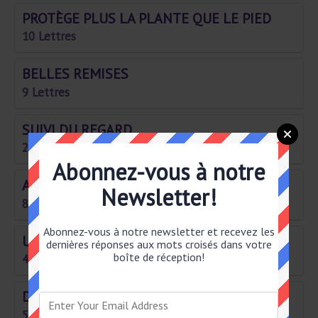
PROTÈGE PLUS LA PLANTE QUE LE PIED
10 Lettres
BELLES REMISES
9 Lettres
SUIVI DU REGARD
2 Lettres
Abonnez-vous à notre
AGIRA EN AIMANT
Newsletter!
8 Lettres
Abonnez-vous à notre newsletter et recevez les
UNE FOIS FAIT, ON VEUT AVOIR RAISON
dernières réponses aux mots croisés dans votre
boîte de réception!
4 Lettres
DUC AS– SASSINÉ SOUS HENRI III
5 Lettres