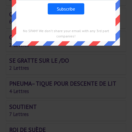
CUITE
6 Lettres
No SPAM! We don't share your email with any 3rd part
CALE
companies!
2 Lettres
SE GRATTE SUR LE /DO
2 Lettres
PNEUMA– TIQUE POUR DESCENTE DE LIT
4 Lettres
SOUTIENT
7 Lettres
ROI DE SUÈDE