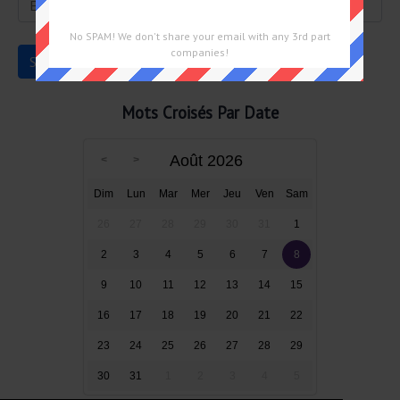
No SPAM! We don't share your email with any 3rd part
companies!
Mots Croisés Par Date
Août 2026
Dim
Lun
Mar
Mer
Jeu
Ven
Sam
26
27
28
29
30
31
1
2
3
4
5
6
7
8
9
10
11
12
13
14
15
16
17
18
19
20
21
22
23
24
25
26
27
28
29
30
31
1
2
3
4
5