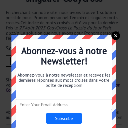
En cherchant sur notre site, nous avons trouvé 1 solution
possible pour: Pronom personnel féminin et singulier mots
croisés
.
Cet indice de mots croisés a été vu pour la dernière
fois le
27 Août 2025 CodyCross Le Puzzle du Jour Petit
puzzle
. La solution que nous avons pour Pronom personnel
féminin et singulier a un total de of 4 lettres.
Solution
Abonnez-vous à notre
E
L
L
E
Newsletter!
1
2
3
4
Abonnez-vous à notre newsletter et recevez les
Si vous avez déjà résolu cet indice de mots croisés et que
dernières réponses aux mots croisés dans votre
vous recherchez le poste principal, rendez-vous sur
Solution
boîte de réception!
CodyCross Le Puzzle du Jour Petit 27 Août 2025
Newsletter
Abonnez-vous ci-dessous et recevez les dernières réponses
aux mots croisés directement dans votre boîte de réception!