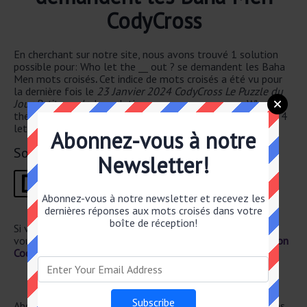
CodyCross
En cherchant sur notre site, nous avons trouvé 1 solution
possible pour: Who let the __ out ? se demandent les Baha
Men mots croisés
.
Cet indice de mots croisés a été vu pour
la dernière fois le
23 Janvier 2024 CodyCross Le Puzzle du
Jour Petit puzzle
. La solution que nous avons pour Who let
the __ out ? se demandent les Baha Men a un total de of 4
lettres.
Abonnez-vous à notre
Solution
Newsletter!
D
O
G
S
1
2
3
4
Abonnez-vous à notre newsletter et recevez les
dernières réponses aux mots croisés dans votre
boîte de réception!
Si vous avez déjà résolu cet indice de mots croisés et que
vous recherchez le poste principal, rendez-vous sur
Solution
CodyCross Le Puzzle du Jour Petit 23 Janvier 2024
Newsletter
Abonnez-vous ci-dessous et recevez les dernières réponses