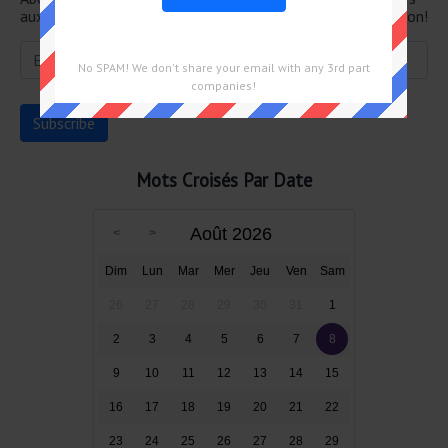
aux mots croisés directement dans votre boîte de réception!
No SPAM! We don't share your email with any 3rd part
companies!
Mots Croisés Par Date
Août 2026
Dim
Lun
Mar
Mer
Jeu
Ven
Sam
26
27
28
29
30
31
1
2
3
4
5
6
7
8
9
10
11
12
13
14
15
16
17
18
19
20
21
22
23
24
25
26
27
28
29