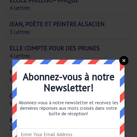
ÉCOLE PHILOSO– PHIQUE
4 Lettres
JEAN, POÈTE ET PEINTRE ALSACIEN
3 Lettres
ELLE COMPTE POUR DES PRUNES
4 Lettres
HAUSSES LE TON
Abonnez-vous à notre
5 Lettres
Newsletter!
COULEUR DE PIERRE
Abonnez-vous à notre newsletter et recevez les
9 Lettres
dernières réponses aux mots croisés dans votre
boîte de réception!
MARINE
2 Lettres