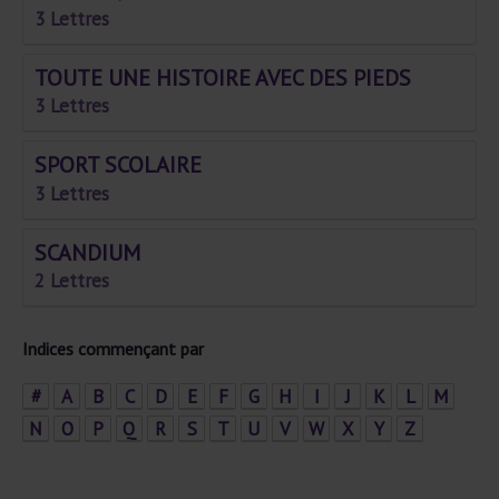
3 Lettres
TOUTE UNE HISTOIRE AVEC DES PIEDS
3 Lettres
SPORT SCOLAIRE
3 Lettres
SCANDIUM
2 Lettres
Indices commençant par
#
A
B
C
D
E
F
G
H
I
J
K
L
M
N
O
P
Q
R
S
T
U
V
W
X
Y
Z