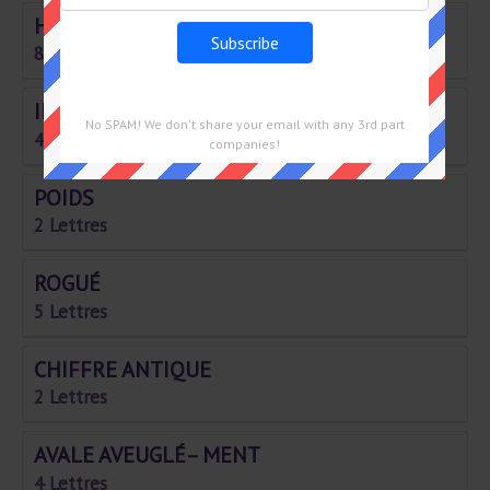
HABITUÉ À VOUS OFFRIR UN VERRE
8 Lettres
IL EST RÉSERVÉ À SES MEMBRES
No SPAM! We don't share your email with any 3rd part
4 Lettres
companies!
POIDS
2 Lettres
ROGUÉ
5 Lettres
CHIFFRE ANTIQUE
2 Lettres
AVALE AVEUGLÉ– MENT
4 Lettres