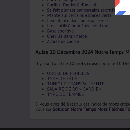
Facilite l'activité d'un club
Se fait planter par certains sportifs
Planté sur certains espaces verts
Il se plante dans un espace vert
Il est utilisé pour faire son trou
Base sportive
Cheville dans l'herbe
Article de caddie
Autre 10 Décembre 2024 Notre Temps Mo
Il y a un total de 30 mots croisés pour le 10 D
ORNÉE DE FEUILLES
TYPE DE TÉLÉ
TUNIQUE TRANSPA– RENTE
SALAIRE DE BON GARDIEN
TYPE DE FEMMES
Si vous avez déjà résolu cet indice de mots croi
vous sur
Solution Notre Temps Mots Fléchés F