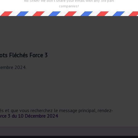
No SPAM! We don't share your email with any 3rd part
companies!
ts Fléchés Force 3
écembre 2024.
sés et que vous recherchez le message principal, rendez-
orce 3 du 10 Décembre 2024