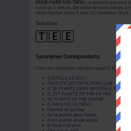
POUR FAIRE SON TROU.
La solution que nous
total de 3 lettres. Cet indice de mots croisés a 
Mots Fléchés Force 3 dans 10 Décembre 2024.
Solution
T
E
E
1
2
3
Synonymes Correspondants
Liste des synonymes possibles pour IL EST UT
CHEVILLE AU GOLF
FACILITE L'ACTIVITÉ D'UN CLUB
IL SE PLANTE DANS UN ESPACE VERT
IL EST PLANTÉ DE PAR EN PAR
SE PLANTE DE PAR EN PAR
IL FACILITE LE DRIVE
Cheville de golfeur
On le plante dans l'herbe
Il est planté de par en par
Il facilite le drive
Cheville au golf