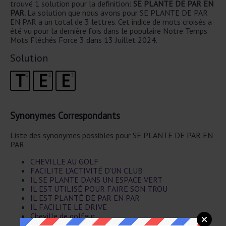
trouvé 1 solution pour la definition:
SE PLANTE DE PAR EN
PAR.
La solution que nous avons pour SE PLANTE DE PAR
EN PAR a un total de 3 lettres. Cet indice de mots croisés a
été vu pour la dernière fois dans le populaire Notre Temps
Mots Fléchés Force 3 dans 13 Juillet 2024.
Solution
T
E
E
1
2
3
Synonymes Correspondants
Liste des synonymes possibles pour SE PLANTE DE PAR EN
PAR.
CHEVILLE AU GOLF
FACILITE L'ACTIVITÉ D'UN CLUB
IL SE PLANTE DANS UN ESPACE VERT
IL EST UTILISÉ POUR FAIRE SON TROU
IL EST PLANTÉ DE PAR EN PAR
IL FACILITE LE DRIVE
Cheville de golfeur
On le plante dans l'herbe