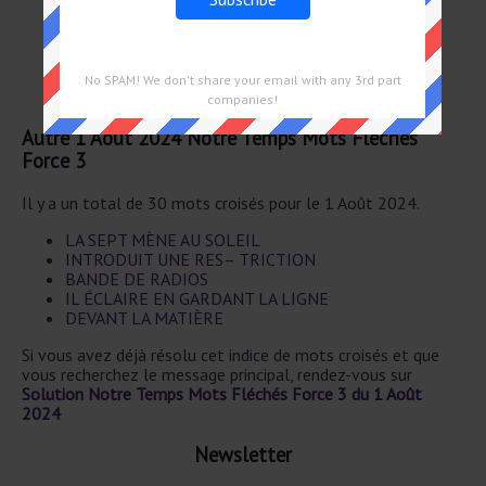
Course de terre
Branche de lustre
Le mil– lième fut redouté
Frag– ment de lustre
No SPAM! We don't share your email with any 3rd part
Exercice
companies!
Autre 1 Août 2024 Notre Temps Mots Fléchés
Force 3
Il y a un total de 30 mots croisés pour le 1 Août 2024.
LA SEPT MÈNE AU SOLEIL
INTRODUIT UNE RES– TRICTION
BANDE DE RADIOS
IL ÉCLAIRE EN GARDANT LA LIGNE
DEVANT LA MATIÈRE
Si vous avez déjà résolu cet indice de mots croisés et que
vous recherchez le message principal, rendez-vous sur
Solution Notre Temps Mots Fléchés Force 3 du 1 Août
2024
Newsletter